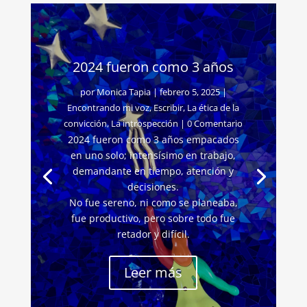
2024 fueron como 3 años
por
Monica Tapia
|
febrero 5, 2025
|
Encontrando mi voz
,
Escribir
,
La ética de la
convicción
,
La introspección
| 0 Comentario
2024 fueron como 3 años empacados
en uno solo; intensísimo en trabajo,
demandante en tiempo, atención y
decisiones.
No fue sereno, ni como se planeaba,
fue productivo, pero sobre todo fue
retador y difícil.
Leer más