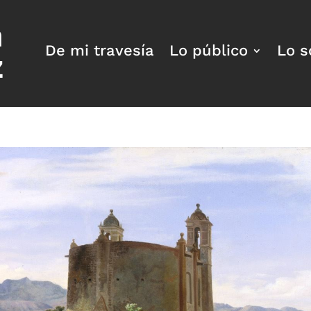
a
De mi travesía
Lo público
Lo s
z