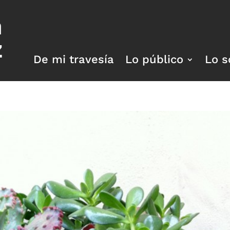
a
z
De mi travesía
Lo público
Lo s