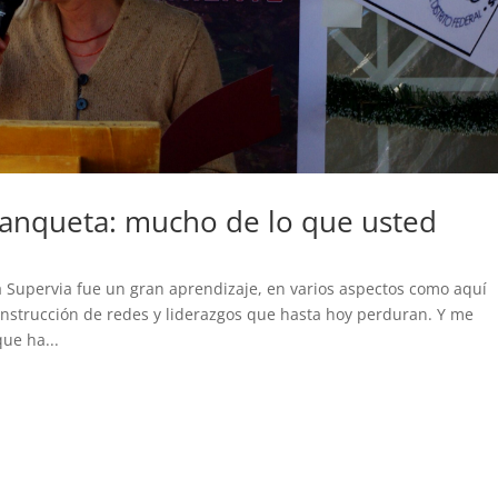
ibanqueta: mucho de lo que usted
la Supervia fue un gran aprendizaje, en varios aspectos como aquí
onstrucción de redes y liderazgos que hasta hoy perduran. Y me
ue ha...