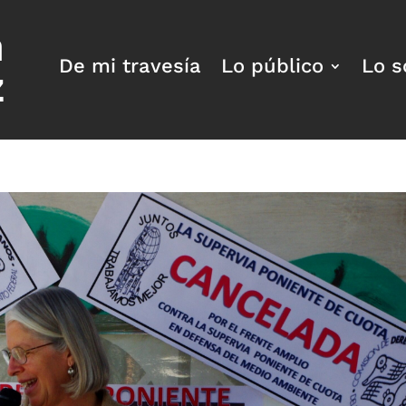
a
De mi travesía
Lo público
Lo s
z