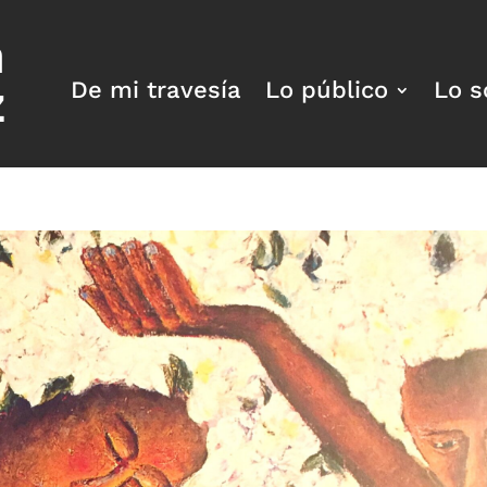
a
z
De mi travesía
Lo público
Lo s