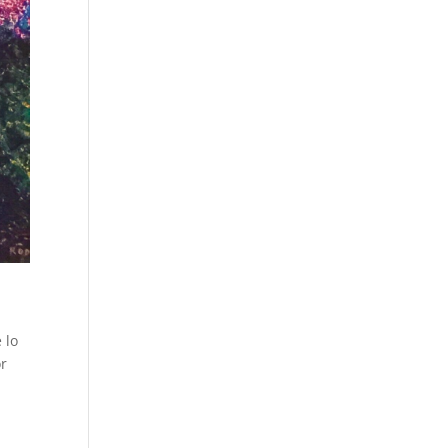
 lo
or