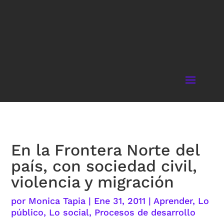
En la Frontera Norte del
país, con sociedad civil,
violencia y migración
por
Monica Tapia
|
Ene 31, 2011
|
Aprender
,
Lo
público
,
Lo social
,
Procesos de desarrollo